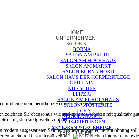
post@friseure-borna.de
HOME
UNTERNEHMEN
SALONS
BORNA
SALON AM BRÜHL
SALON AM HOCHHAUS
SALON AM MARKT
SALON BORNA NORD
SALON HAUS DER KÖRPERPFLEGE
GEITHAIN
KITZSCHER
LEIPZIG
SALON AM EUROPAHAUS
aben und eine neue berufliche Herausforderungen suchen.
SALON STÖTTERITZ
LUCKA
 zeichnen Sie ebenso aus wie strukturiertes Arbeiten mit qualitativ g
NEUKIERITZSCH
tschaft, sich stetig weiterzubilden.
REGIS-BREITINGEN
SENIORENPFLEGEHEIME
n modern ausgestatteten Salons. Die leistungsgerechte Entlohnung soll
LEISTUNGEN
erzuentwickeln. Dies unterstützen wir mit betrieblichen internen und ext