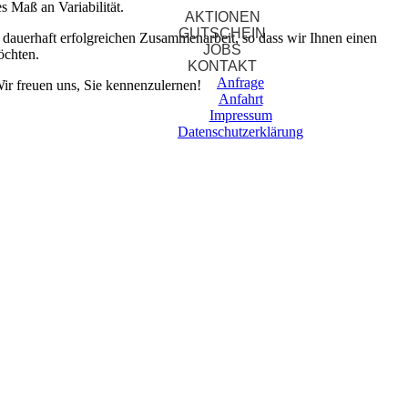
s Maß an Variabilität.
AKTIONEN
GUTSCHEIN
dauerhaft erfolgreichen Zusammenarbeit, so dass wir Ihnen einen
JOBS
öchten.
KONTAKT
Anfrage
ir freuen uns, Sie kennenzulernen!
Anfahrt
Impressum
Datenschutzerklärung