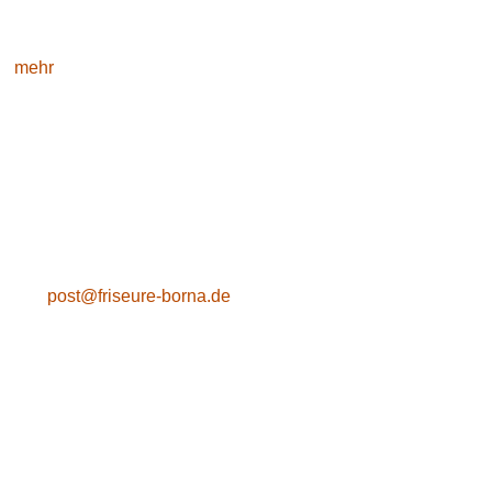
MitarbeiterInnen an Workshops und Schulungen für uns
selbstverständlich.
mehr
Kontakt
Friseure Borna GmbH
Geschäftsführer: Karin Heilmann, Stefan Heilmann
Tummelwitzer Str. 13
04552 Borna
Tel.: (0 34 33) 90 34 52
Fax: (0 34 33) 20 99 95
post@friseure-borna.de
Schnellnavigation
Anfrageformular
Datenschutzerklärung
Impressum
Cookie-Richtlinie (EU)