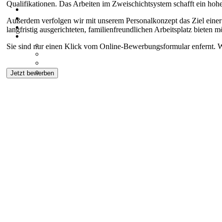
Qualifikationen. Das Arbeiten im Zweischichtsystem schafft ein hohe
Außerdem verfolgen wir mit unserem Personalkonzept das Ziel einer 
langfristig ausgerichteten, familienfreundlichen Arbeitsplatz bieten m
Sie sind nur einen Klick vom Online-Bewerbungsformular enfernt. W
Jetzt bewerben
Über uns
Die solide Basis für handwerkliche Spitzenleistungen
schaffen wir mit konsequenter Entwicklung unseres
Personals. Um unseren Kunden ständig typgerechte und
technisch perfekte handwerkliche Leistungen anbieten zu
können, ist die regelmäßige Teilnahme unserer rund 90